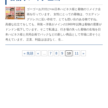
ゴーゴーお片付け×㈱日本ハピネス様と着物のリメイク企
画を行っています。 女性にとっての着物は、ウエディン
グドレスに近い存在で、とても想い出のある物ですね。
高価な仕立てをしても、和装～洋装がメインの1960年以降は着物の需要が
ドンドン低下しています。そこで私達は、行き場の失った着物の生地を日
本ハピネス様と共同企画でバックなどの新しい商品として市場に戻そうと
考えています。 正直、利益はほぼなく、生...
« 先頭
«
...
7
8
9
10
11
»