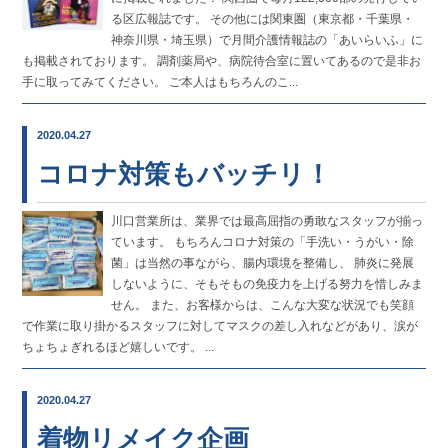
る区広報誌です。 その他には関東圏（東京都・千葉県・
神奈川県・埼玉県）で月間介護情報誌の「あいらいふ」に
も掲載されております。 調剤薬局や、病院待合室に置いてあるので是非お
手に取ってみてください。 ご本人はもちろんのこ...
2020.04.27
コロナ対策もバッチリ！
川口営業所は、業界では最高屈指の勇敢なスタッフが揃っ
ています。 もちろんコロナ対策の「手洗い・うがい・除
菌」は当然の事ながら、腸内環境を整備し、 肺炎に発展
しないように、そもそもの免疫力を上げる努力を惜しみま
せん。 また、お客様からは、こんな大変な状況でも笑顔
で作業に取り掛かるスタッフに対してマスクの差し入れなどがあり、涙が
ちょちょぎれるほど嬉しいです。 ...
2020.04.27
着物リメイク企画