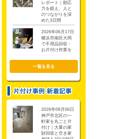
レポート｜順応
力を鍛え、人と
のつながりを深
めた3日間
2026年06月17日
横浜市南区大岡
で不用品回収・
お片付け作業を
行いました！
一覧を見る
2026年02月21日
CSR活動報告 枚
方市立第一中学
校キャリアアッ
ププロジェクト
に参加しまし
た。
2026年08月06日
神戸市北区の一
軒家を丸ごと片
付け｜大量の家
財回収と空き家