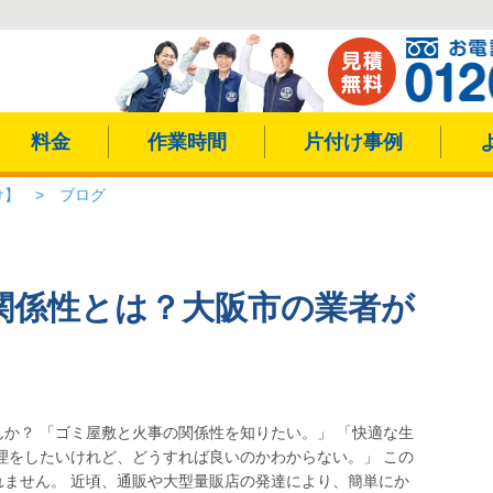
料金
作業時間
片付け事例
け】
>
ブログ
関係性とは？大阪市の業者が
か？ 「ゴミ屋敷と火事の関係性を知りたい。」 「快適な生
理をしたいけれど、どうすれば良いのかわからない。」 この
ません。 近頃、通販や大型量販店の発達により、簡単にか