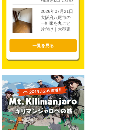
相談を2日で対応
2026年07月21日
大阪府八尾市の
一軒家を丸ごと
片付け｜大型家
具・家電を4時間
で回収
一覧を見る
2026年07月17日
大阪市城東区の
不用品回収｜一
軒家3階・ロフト
の片付けを1時間
半で対応