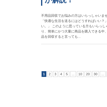
不用品回収でお悩みの方はいらっしゃいませ
「快適な生活を送るにはどうすればいい？」
い。」 このように思っている方もいらっし
り、簡単にかつ大量に商品を購入できる中、
品を回収すると言っても...
1
2
3
4
5
...
10
20
30
...