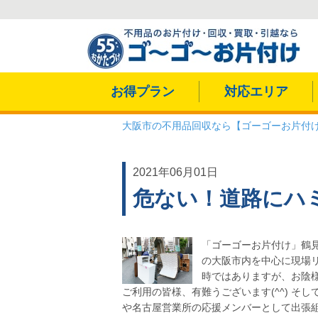
お得プラン
対応エリア
大阪市の不用品回収なら【ゴーゴーお片付
2021年06月01日
危ない！道路にハ
「ゴーゴーお片付け」鶴見
の大阪市内を中心に現場リ
時ではありますが、お陰様
ご利用の皆様、有難うございます(^^) 
や名古屋営業所の応援メンバーとして出張組み