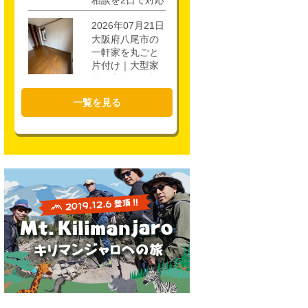
相談を2日で対応
2026年07月21日
大阪府八尾市の
一軒家を丸ごと
片付け｜大型家
具・家電を4時間
で回収
一覧を見る
2026年07月17日
大阪市城東区の
不用品回収｜一
軒家3階・ロフト
の片付けを1時間
半で対応