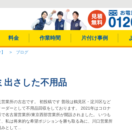
料金
作業時間
片付け事例
け】
>
ブログ
ミ出さした不用品
営業所の古志です。 初投稿です 普段は鶴見区・淀川区など
ーダーとして不用品回収をしております。 2021年はコロナ
で名古屋営業所/東京西部営業所が開設されました。 いつも
そして、私は将来的な希望ポジションを勝ち取る為に、川口営業所
として...