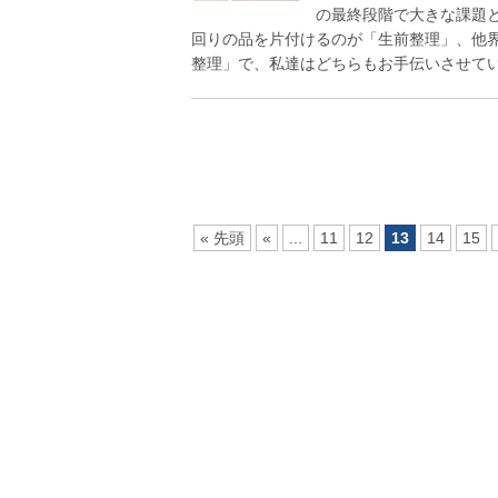
の最終段階で大きな課題
回りの品を片付けるのが「生前整理」、他
整理」で、私達はどちらもお手伝いさせていた
« 先頭
«
...
11
12
13
14
15