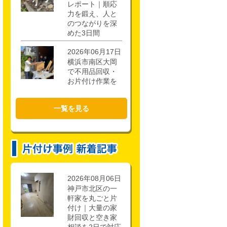
レポート｜順応
力を鍛え、人と
のつながりを深
めた3日間
2026年06月17日
横浜市南区大岡
で不用品回収・
お片付け作業を
行いました！
一覧を見る
2026年02月21日
CSR活動報告 枚
方市立第一中学
校キャリアアッ
ププロジェクト
に参加しまし
た。
2026年08月06日
神戸市北区の一
軒家を丸ごと片
付け｜大量の家
財回収と空き家