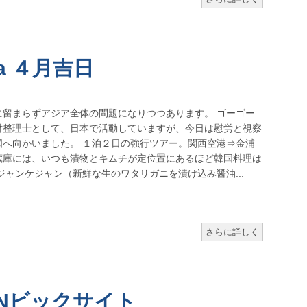
ea ４月吉日
に留まらずアジア全体の問題になりつつあります。 ゴーゴー
財整理士として、日本で活動していますが、今日は慰労と視察
国へ向かいました。 １泊２日の強行ツアー。関西空港⇒金浦
蔵庫には、いつも漬物とキムチが定位置にあるほど韓国料理は
ジャンケジャン（新鮮な生のワタリガニを漬け込み醤油...
さらに詳しく
Nビックサイト