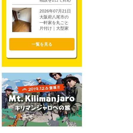
相談を2日で対応
2026年07月21日
大阪府八尾市の
一軒家を丸ごと
片付け｜大型家
具・家電を4時間
で回収
一覧を見る
2026年07月17日
大阪市城東区の
不用品回収｜一
軒家3階・ロフト
の片付けを1時間
半で対応