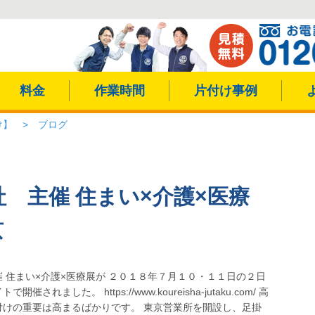
料金
作業時間
片付け事例
け】
>
ブログ
 主催 住まい×介護×医療
京
 住まい×介護×医療展が ２０１８年７月１０・１１日の２日
れました。 https://www.koureisha-jutaku.com/ 高
付けの重要は高まるばかりです。 東京営業所を開設し、足掛