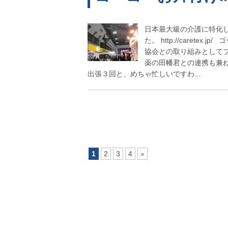
日本最大級の介護に特化した
た。 http://caret
協会との取り組みとして
薬の田幡君との連携も兼
出張３回と、めちゃ忙しいですわ...
1
2
3
4
»