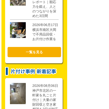
レポート｜順応
力を鍛え、人と
のつながりを深
めた3日間
2026年06月17日
横浜市南区大岡
で不用品回収・
お片付け作業を
行いました！
一覧を見る
2026年02月21日
CSR活動報告 枚
方市立第一中学
校キャリアアッ
ププロジェクト
に参加しまし
た。
2026年08月06日
神戸市北区の一
軒家を丸ごと片
付け｜大量の家
財回収と空き家