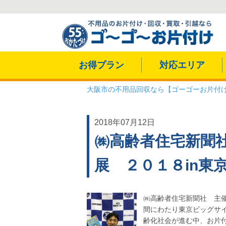
お得プラン
対応エリア
大阪市の不用品回収なら【ゴーゴーお片付
2018年07月12日
㈱高齢者住宅新聞社
展 ２０１８in東
㈱高齢者住宅新聞社 主催
間にわたり東京ビッグサイトで開催さ
齢化社会が進む中、お片