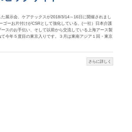
展示会、ケアテックスが2018/3/14～16日に開催されまし
ex.jp/ ゴーゴーお片付けがCSRとして強化している、(一社）日本介護
ブースのお手伝い、そして以前から交流している上海アース製
ねて今年５度目の東京入りです。３月は東南アジア１回・東京
さらに詳しく