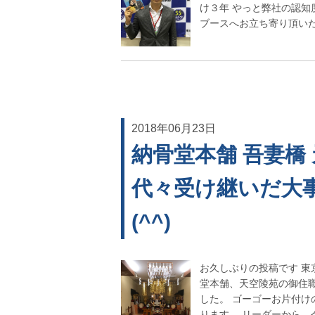
け３年 やっと弊社の認
ブースへお立ち寄り頂いた皆
2018年06月23日
納骨堂本舗 吾妻橋
代々受け継いだ大
(^^)
お久しぶりの投稿です 東
堂本舗、天空陵苑の御住
した。 ゴーゴーお片付
ります。 リーダーから