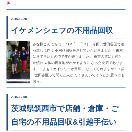
...
2016.12.28
イケメンシェフの不用品回収
みな様こんにちはー！(〃⌒ー⌒〃)ゞ 今回は世田谷区で引
っ越しに伴う 不用品回収をさせていただきました！ 東京
にきて早いもので半年が経ちました。 東京の道にも何と
か慣れ 大体の現在地がわかるように なった次第でありま
す。 まぁスカイツリーが目印に なってくれますが！！笑
世田谷区って聞くと人が たくさんいてそうとか 思う方も
おら...
2016.12.08
茨城県筑西市で店舗・倉庫・ご
自宅の不用品回収&引越手伝い