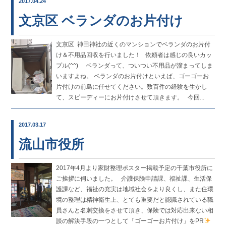
2017.04.24
文京区 ベランダのお片付け
文京区 神田神社の近くのマンションでベランダのお片付
け＆不用品回収を行いました！ 依頼者は感じの良いカッ
プル(^^) ベランダって、ついつい不用品が溜まってしま
いますよね。 ベランダのお片付けといえば、ゴーゴーお
片付けの前島に任せてください。数百件の経験を生かし
て、スピーディーにお片付けさせて頂きます。 今回...
2017.03.17
流山市役所
2017年4月より家財整理ポスター掲載予定の千葉市役所に
ご挨拶に伺いました。 介護保険申請課、福祉課、生活保
護課など、福祉の充実は地域社会をより良くし、また住環
境の整理は精神衛生上、とても重要だと認識されている職
員さんと名刺交換をさせて頂き、保険では対応出来ない相
談の解決手段の一つとして「ゴーゴーお片付け」をPR