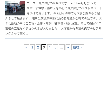
ゴーゴーお片付けのササベです。 2016年もあと1ケ月！
東京・茨城県・南埼玉を中心にお片付けのラストスパート
を掛けております。 今回はその中でも大きな案件をご紹
介させて頂きます。 場所は茨城県中部にある自然豊かな町での話です。 大
きな敷地の中にご自宅・倉庫・店舗・駐車場・離れ家屋、そして樹齢50年
前後の立派なイチョウの木がありました。 お客様から希望の内容をヒアリ
ングさせて頂く...
«
1
2
3
4
5
...
»
最後 »