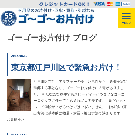
ゴーゴーお片付け ブログ
2017.05.12
東京都江戸川区で緊急お片け！
江戸川区在住、アラフォーの優しい男性から、急遽実家に
帰郷する事となり、ゴーゴーお片付けに入電がありまし
た。 そんな急な案件でもスピーディーかつタフなゴーゴ
ースタッフに任せてもらえれば大丈夫です。 急だからと
いって値段が上がるわけではございません。 お値段の算
出方法は基本的に物量・材質・搬出方法で決まります。
お見積をさ...