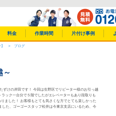
料金
作業時間
片付け事例
け】
>
ブログ
越～
たずけの岸田です！ 今回は生野区でリピーター様のお引っ越
tトラック一台分で５階でしたがエレベーターもあり段取りも
わりました！ お客様もとても気さくな方でとても楽しかった
ました、ゴーゴースタッフ松井は今東京支店にいるため、今