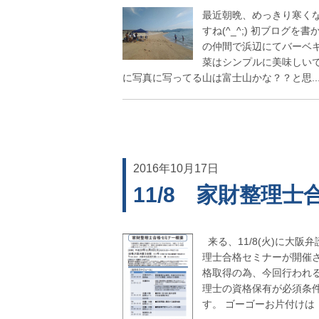
最近朝晩、めっきり寒くな
すね(^_^;) 初ブログを
の仲間で浜辺にてバーベ
菜はシンプルに美味しいです
に写真に写ってる山は富士山かな？？と思..
2016年10月17日
11/8 家財整理
来る、11/8(火)に大
理士合格セミナーが開催
格取得の為、今回行われ
理士の資格保有が必須条
す。 ゴーゴーお片付けは「