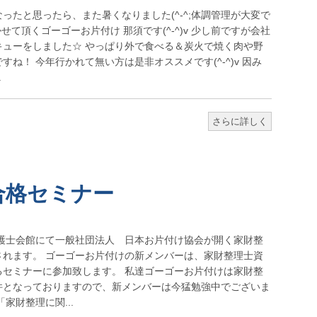
ったと思ったら、また暑くなりました(^-^;体調管理が大変で
書かせて頂くゴーゴーお片付け 那須です(^-^)v 少し前ですが会社
キューをしました☆ やっぱり外で食べる＆炭火で焼く肉や野
ね！ 今年行かれて無い方は是非オススメです(^-^)v 因み
.
さらに詳しく
士合格セミナー
阪弁護士会館にて一般社団法人 日本お片付け協会が開く家財整
されます。 ゴーゴーお片付けの新メンバーは、家財整理士資
るセミナーに参加致します。 私達ゴーゴーお片付けは家財整
件となっておりますので、新メンバーは今猛勉強中でございま
家財整理に関...