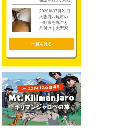
相談を2日で対応
2026年07月21日
大阪府八尾市の
一軒家を丸ごと
片付け｜大型家
具・家電を4時間
で回収
一覧を見る
2026年07月17日
大阪市城東区の
不用品回収｜一
軒家3階・ロフト
の片付けを1時間
半で対応