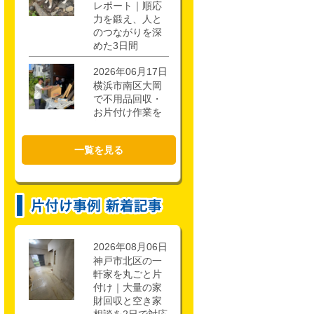
レポート｜順応
力を鍛え、人と
のつながりを深
めた3日間
2026年06月17日
横浜市南区大岡
で不用品回収・
お片付け作業を
行いました！
一覧を見る
2026年02月21日
CSR活動報告 枚
方市立第一中学
校キャリアアッ
ププロジェクト
に参加しまし
た。
2026年08月06日
神戸市北区の一
軒家を丸ごと片
付け｜大量の家
財回収と空き家