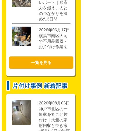
レポート｜順応
力を鍛え、人と
のつながりを深
めた3日間
2026年06月17日
横浜市南区大岡
で不用品回収・
お片付け作業を
行いました！
一覧を見る
2026年02月21日
CSR活動報告 枚
方市立第一中学
校キャリアアッ
ププロジェクト
に参加しまし
た。
2026年08月06日
神戸市北区の一
軒家を丸ごと片
付け｜大量の家
財回収と空き家