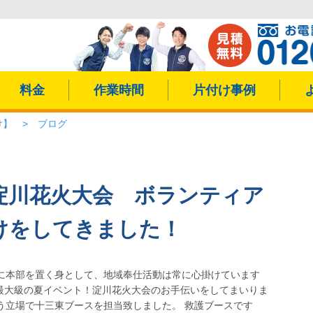
料金
作業時間
片付け事例
け】
>
ブログ
淀川花火大会 ボランティア
けをしてきました！
に本部を置く身として、地域奉仕活動は常に心掛けています
最大級の夏イベント！淀川花火大会のお手伝いをしてまいりま
う立場で十三東ブースを担当致しました。 救護ブースです