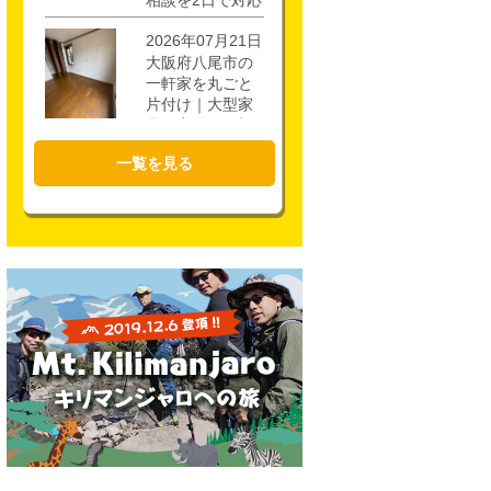
相談を2日で対応
2026年07月21日
大阪府八尾市の
一軒家を丸ごと
片付け｜大型家
具・家電を4時間
で回収
一覧を見る
2026年07月17日
大阪市城東区の
不用品回収｜一
軒家3階・ロフト
の片付けを1時間
半で対応