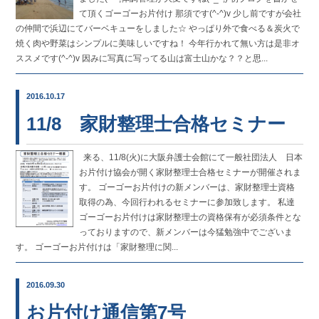
て頂くゴーゴーお片付け 那須です(^-^)v 少し前ですが会社
の仲間で浜辺にてバーベキューをしました☆ やっぱり外で食べる＆炭火で
焼く肉や野菜はシンプルに美味しいですね！ 今年行かれて無い方は是非オ
ススメです(^-^)v 因みに写真に写ってる山は富士山かな？？と思...
2016.10.17
11/8 家財整理士合格セミナー
来る、11/8(火)に大阪弁護士会館にて一般社団法人 日本
お片付け協会が開く家財整理士合格セミナーが開催されま
す。 ゴーゴーお片付けの新メンバーは、家財整理士資格
取得の為、今回行われるセミナーに参加致します。 私達
ゴーゴーお片付けは家財整理士の資格保有が必須条件とな
っておりますので、新メンバーは今猛勉強中でございま
す。 ゴーゴーお片付けは「家財整理に関...
2016.09.30
お片付け通信第7号