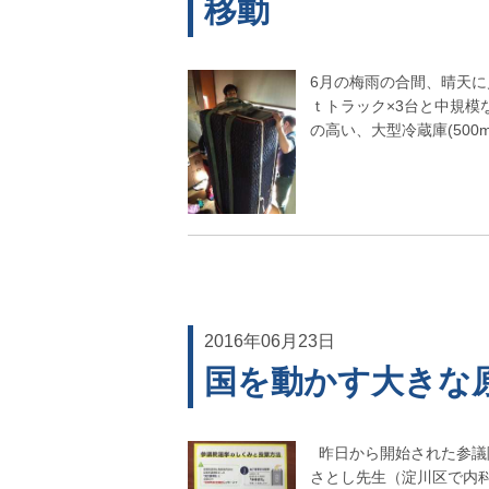
移動
6月の梅雨の合間、晴天に
ｔトラック×3台と中規模
の高い、大型冷蔵庫(500m
2016年06月23日
国を動かす大きな
昨日から開始された参議
さとし先生（淀川区で内