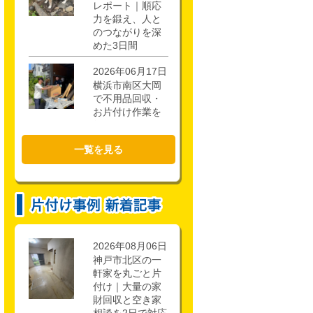
レポート｜順応
力を鍛え、人と
のつながりを深
めた3日間
2026年06月17日
横浜市南区大岡
で不用品回収・
お片付け作業を
行いました！
一覧を見る
2026年02月21日
CSR活動報告 枚
方市立第一中学
校キャリアアッ
ププロジェクト
に参加しまし
た。
2026年08月06日
神戸市北区の一
軒家を丸ごと片
付け｜大量の家
財回収と空き家