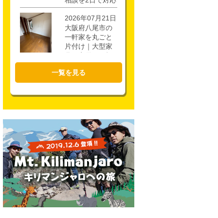
相談を2日で対応
2026年07月21日
大阪府八尾市の
一軒家を丸ごと
片付け｜大型家
具・家電を4時間
で回収
一覧を見る
2026年07月17日
大阪市城東区の
不用品回収｜一
軒家3階・ロフト
の片付けを1時間
半で対応