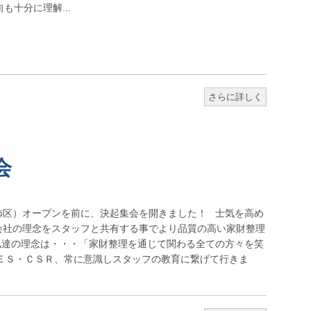
十分に理解...
さらに詳しく
会
飾区）オープンを前に、決起集会を開きました！ 士気を高め
会社の理念をスタッフと共有する事でより品質の高い家財整理
私達の理念は・・・「家財整理を通じて関わる全ての方々を笑
・ＥＳ・ＣＳＲ、常に意識しスタッフの教育に繋げて行きま