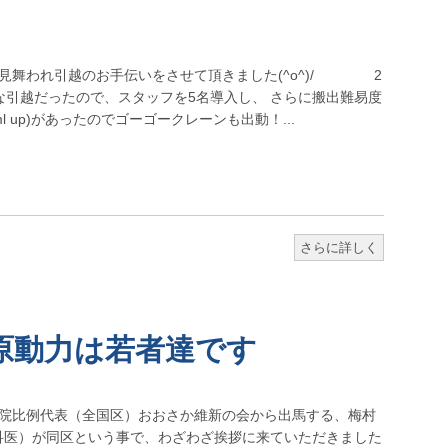
見舞われ引越のお手伝いをさせて頂きました(^o^)/ 2
な引越だったので、スタッフを5名導入し、 さらに搬出難易度
l up)があったのでゴーゴークレーンも出動！...
さらに詳しく
原動力は若者達です
院比例代表（全国区）おおさか維新の会から出馬する、梅村
科医）が同区という事で、わざわざ挨拶に来ていただきました