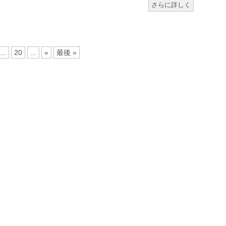
さらに詳しく
...
20
...
»
最後 »