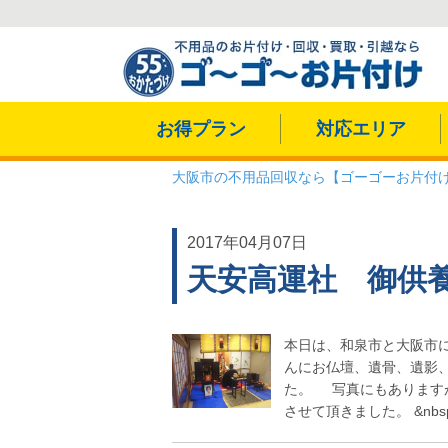
お得プラン
対応エリア
大阪市の不用品回収なら【ゴーゴーお片付
2017年04月07日
天安高運社 御供
本日は、和泉市と大阪市
んにお仏壇、遺骨、遺影
た。 写真にもあります
させて頂きました。 &nbsp.