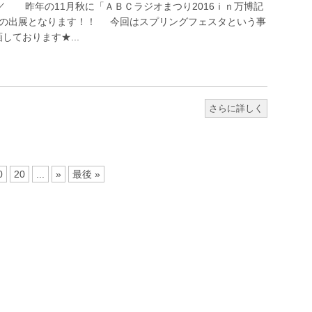
^)／ 昨年の11月秋に「ＡＢＣラジオまつり2016ｉｎ万博記
目の出展となります！！ 今回はスプリングフェスタという事
しております★...
さらに詳しく
0
20
...
»
最後 »