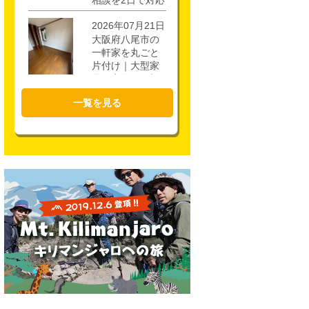
相談を2日で対応
2026年07月21日
大阪府八尾市の
一軒家を丸ごと
片付け｜大型家
具・家電を4時間
で回収
一覧を見る
2026年07月17日
大阪市城東区の
不用品回収｜一
軒家3階・ロフト
の片付けを1時間
半で対応