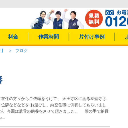
料金
作業時間
片付け事例
け】
>
ブログ
養
に在住の方々からご依頼をうけて、 天王寺区にある泰聖寺さ
、位牌などなどを お運びし、純空住職に供養してもらいまし
が、今回は遺骨の供養をさせて頂きました。 僕の手で納骨
..