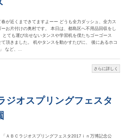
収
て春が近くまできてますよーー どうも全力ダッシュ、全力ス
ゴーお片付けの奥村です。 本日は、都島区へ不用品回収をし
は、とても運び出せないタンスや学習机を僕たちゴーゴース
て頂きました。 机やタンスを動かすたびに、 後にあるホコ
など、...
さらに詳しく
Cラジオスプリングフェスタ
園
「ＡＢＣラジオスプリングフェスタ2017ｉｎ万博記念公