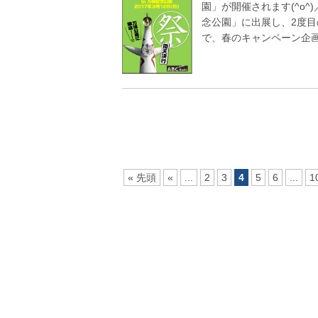
園」が開催されます(^o
念公園」に出展し、2度
で、春のキャンペーン企画
« 先頭
«
...
2
3
4
5
6
...
1