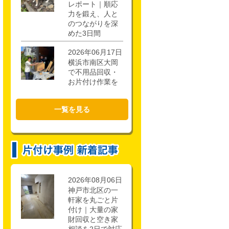
レポート｜順応
力を鍛え、人と
のつながりを深
めた3日間
2026年06月17日
横浜市南区大岡
で不用品回収・
お片付け作業を
行いました！
一覧を見る
2026年02月21日
CSR活動報告 枚
方市立第一中学
校キャリアアッ
ププロジェクト
に参加しまし
た。
2026年08月06日
神戸市北区の一
軒家を丸ごと片
付け｜大量の家
財回収と空き家