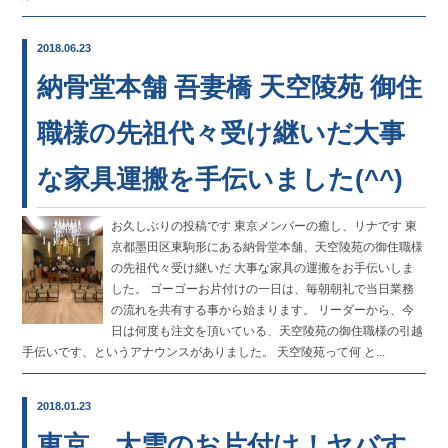
2018.06.23
納骨堂本舗 吾妻橋 天空陵苑 御住
職様の先祖代々受け継いだ大事
な家具運搬を手伝いました(^^)
お久しぶりの投稿です 東京メンバーの癒し、リナです 東
京都墨田区東駒形にある納骨堂本舗、天空陵苑の御住職様
の先祖代々受け継いだ 大事な家具の運搬をお手伝いしま
した。 ゴーゴーお片付けの一日は、毎朝朝礼で当日業務
の流れを共有する事から始まります。 リーダーから、今
日は何度も注文を頂いている、天空陵苑の御住職様の引越
手伝いです、というアナウンスがありました。 天空陵苑って何 と...
2018.01.23
東京、大雪のお片付け！ヤバす