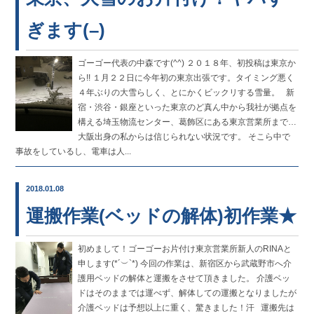
ぎます(–)
ゴーゴー代表の中森です(^^) ２０１８年、初投稿は東京か
ら!! １月２２日に今年初の東京出張です。タイミング悪く
４年ぶりの大雪らしく、とにかくビックリする雪量。 新
宿・渋谷・銀座といった東京のど真ん中から我社が拠点を
構える埼玉物流センター、葛飾区にある東京営業所まで…
大阪出身の私からは信じられない状況です。 そこら中で
事故をしているし、電車は人...
2018.01.08
運搬作業(ベッドの解体)初作業★
初めまして！ゴーゴーお片付け東京営業所新人のRINAと
申します(*´︶`*) 今回の作業は、新宿区から武蔵野市へ介
護用ベッドの解体と運搬をさせて頂きました。 介護ベッ
ドはそのままでは運べず、解体しての運搬となりましたが
介護ベッドは予想以上に重く、驚きました！汗 運搬先は