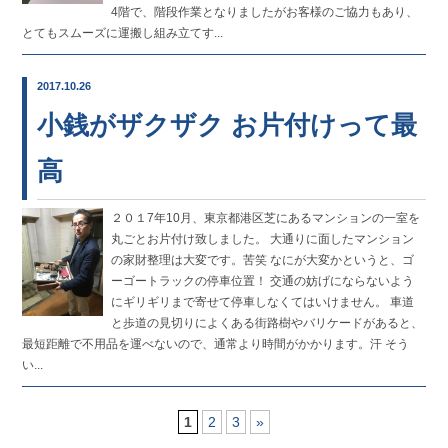
4階で、階段作業となりましたがお客様のご協力もあり、
とてもスムーズに運搬し組み立てす...
2017.10.26
小銭がザクザク お片付けって最
高
２０１7年10月、東京都港区芝にあるマンションの一室を
丸ごとお片付け致しました。 大通りに面したマンション
の家財整理は大変です。苦笑 なにが大変かというと、ゴ
ーゴートラックの停車位置！ 交通の妨げにならないよう
にギリギリまで寄せて停車しなくてはいけません。 車道
と歩道の見切りによくある街路樹やバリケードがあると、
最短距離で不用品を運べないので、通常より時間がかかります。汗 そう
い...
1
2
3
»