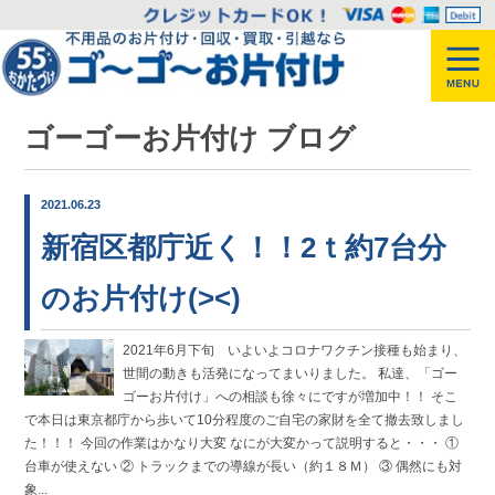
ゴーゴーお片付け ブログ
2021.06.23
新宿区都庁近く！！2ｔ約7台分
のお片付け(><)
2021年6月下旬 いよいよコロナワクチン接種も始まり、
世間の動きも活発になってまいりました。 私達、「ゴー
ゴーお片付け」への相談も徐々にですが増加中！！ そこ
で本日は東京都庁から歩いて10分程度のご自宅の家財を全て撤去致しまし
た！！！ 今回の作業はかなり大変 なにが大変かって説明すると・・・ ①
台車が使えない ② トラックまでの導線が長い（約１８Ｍ） ③ 偶然にも対
象...