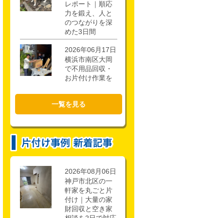
レポート｜順応
力を鍛え、人と
のつながりを深
めた3日間
2026年06月17日
横浜市南区大岡
で不用品回収・
お片付け作業を
行いました！
一覧を見る
2026年02月21日
CSR活動報告 枚
方市立第一中学
校キャリアアッ
ププロジェクト
に参加しまし
た。
2026年08月06日
神戸市北区の一
軒家を丸ごと片
付け｜大量の家
財回収と空き家