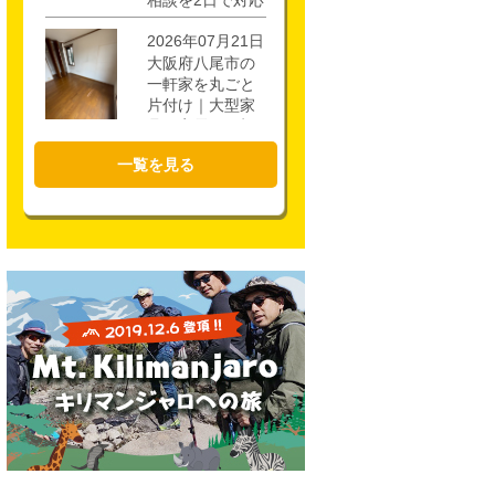
相談を2日で対応
2026年07月21日
大阪府八尾市の
一軒家を丸ごと
片付け｜大型家
具・家電を4時間
で回収
一覧を見る
2026年07月17日
大阪市城東区の
不用品回収｜一
軒家3階・ロフト
の片付けを1時間
半で対応