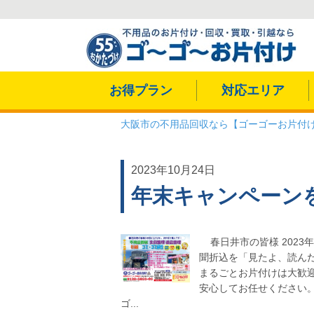
お得プラン
対応エリア
大阪市の不用品回収なら【ゴーゴーお片付
2023年10月24日
年末キャンペーン
春日井市の皆様 2023
聞折込を「見たよ、読んだ
まるごとお片付けは大歓迎
安心してお任せください。
ゴ...