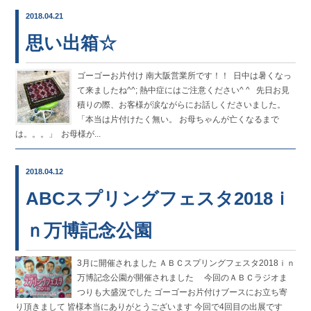
2018.04.21
思い出箱☆
ゴーゴーお片付け 南大阪営業所です！！ ㅤㅤㅤㅤㅤㅤㅤㅤㅤㅤㅤㅤㅤ 日中は暑くなっ
て来ましたね^^; 熱中症にはご注意ください^ ^ ㅤㅤㅤㅤㅤㅤㅤㅤㅤㅤㅤㅤㅤ ㅤㅤㅤㅤㅤㅤㅤㅤㅤㅤㅤㅤㅤ 先日お見
積りの際、お客様が涙ながらにお話しくださいました。 ㅤㅤㅤㅤㅤㅤㅤㅤㅤㅤㅤㅤㅤ
「本当は片付けたく無い。 お母ちゃんが亡くなるまで
は。。。」 ㅤㅤㅤㅤㅤㅤㅤㅤㅤㅤㅤㅤㅤ お母様が...
2018.04.12
ABCスプリングフェスタ2018ｉ
ｎ万博記念公園
3月に開催されました ＡＢＣスプリングフェスタ2018ｉｎ
万博記念公園が開催されました 今回のＡＢＣラジオま
つりも大盛況でした ゴーゴーお片付けブースにお立ち寄
り頂きまして 皆様本当にありがとうございます 今回で4回目の出展です