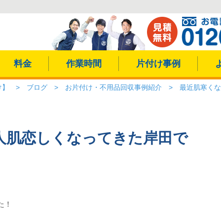
料金
作業時間
片付け事例
け】
>
ブログ
>
お片付け・不用品回収事例紹介
>
最近肌寒くな
人肌恋しくなってきた岸田で
た！