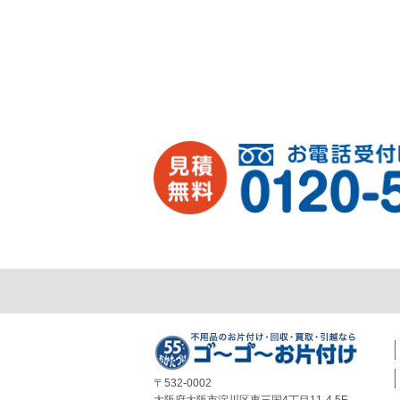
〒532-0002