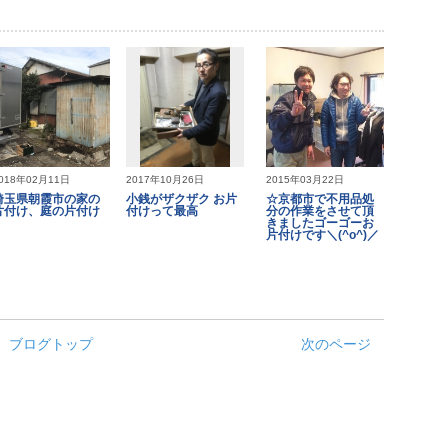
018年02月11日
2017年10月26日
2015年03月22日
埼玉県朝霞市の家の
小銭がザクザク お片
☆京都市で不用品処
片付け、庭の片付け
付けって最高
分の作業をさせて頂
きましたゴーゴーお
片付けです＼(^o^)／
ブログトップ
次のページ