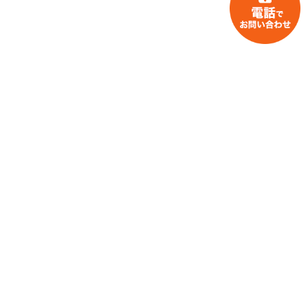
家財整理・片付けのお役立ち情報
お片付け・不用品回収事例紹介
会社での取り組み
その他