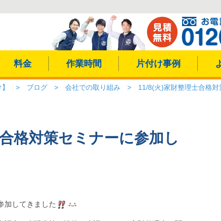
料金
作業時間
片付け事例
け】
>
ブログ
>
会社での取り組み
>
11/8(火)家財整理士合
理士合格対策セミナーに参加し
参加してきました