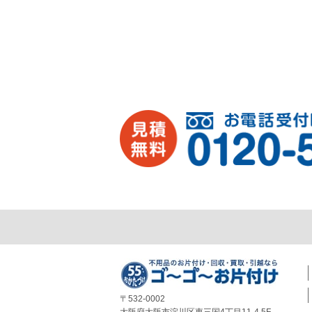
〒532-0002