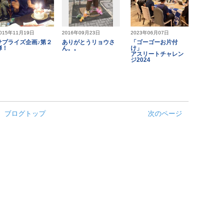
015年11月19日
2016年09月23日
2023年06月07日
サプライズ企画♪第２
ありがとうリョウさ
「ゴーゴーお片付
弾！
ん。。
け」
アスリートチャレン
ジ2024
ブログトップ
次のページ