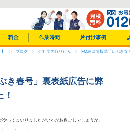
料金
作業時間
片付け事例
け】
>
ブログ
>
会社での取り組み
>
FM島田情報誌「いぶき春
いぶき春号」裏表紙広告に弊
た！
がやってまいりましたがいかがお過ごしでしょうか。