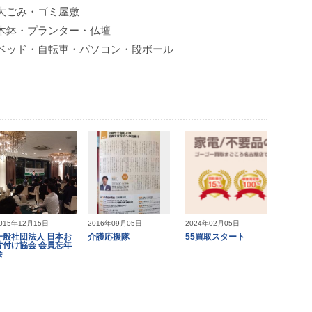
大ごみ・ゴミ屋敷
木鉢・プランター・仏壇
ベッド・自転車・パソコン・段ボール
015年12月15日
2016年09月05日
2024年02月05日
一般社団法人 日本お
介護応援隊
55買取スタート
片付け協会 会員忘年
会