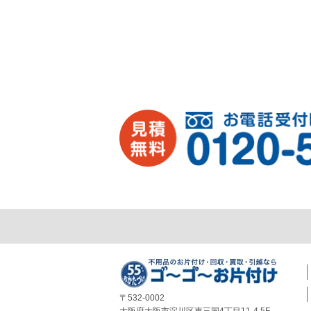
〒532-0002