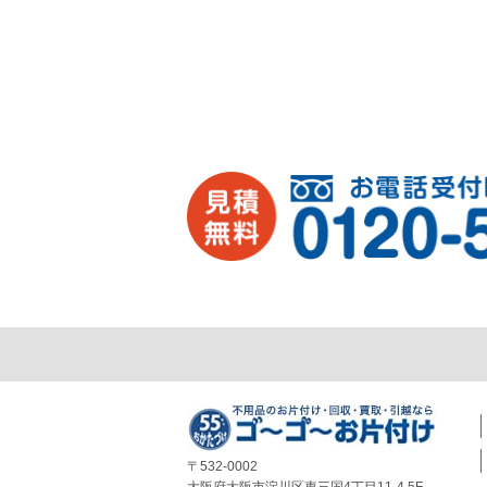
〒532-0002