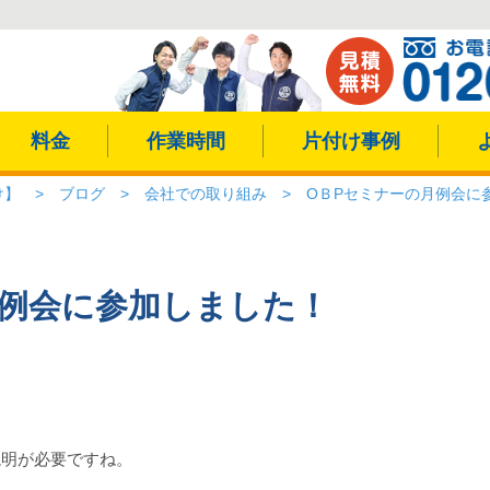
料金
作業時間
片付け事例
け】
>
ブログ
>
会社での取り組み
>
OＢPセミナーの月例会に
月例会に参加しました！
説明が必要ですね。