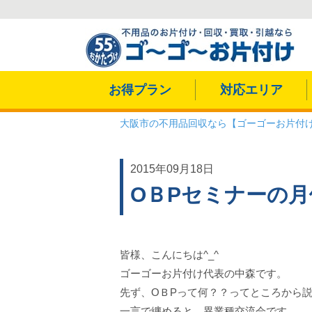
お得プラン
対応エリア
大阪市の不用品回収なら【ゴーゴーお片付
2015年09月18日
OＢPセミナーの
皆様、こんにちは^_^
ゴーゴーお片付け代表の中森です。
先ず、OＢPって何？？ってところから
一言で纏めると、異業種交流会です。