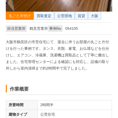
丸ごと片付け
買取査定
公営団地
賃貸
大阪
担当営業所
鶴見営業所
事例No
054105
大阪市鶴見区の市営住宅にて、退去に伴うお部屋の丸ごと片付
けを行った事例です。タンス、衣類、家電、お仏壇などを仕分
けし、エアコン、冷蔵庫、洗濯機は買取品として丁寧に搬出し
ました。住宅管理センターによる確認にも対応し、設備の取り
外しから室内清掃まで約2時間半で完了しました。
作業概要
所要時間
2時間半
建物タイプ
公営住宅