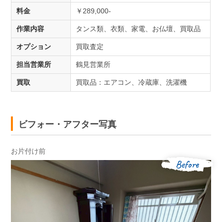
料金
￥289,000-
作業内容
タンス類、衣類、家電、お仏壇、買取品
オプション
買取査定
担当営業所
鶴見営業所
買取
買取品：エアコン、冷蔵庫、洗濯機
ビフォー・アフター写真
お片付け前