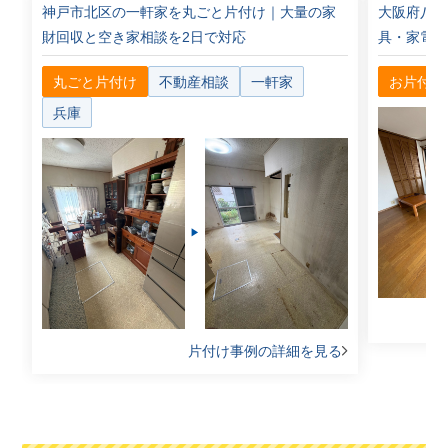
神戸市北区の一軒家を丸ごと片付け｜大量の家
大阪府八
財回収と空き家相談を2日で対応
具・家電を
丸ごと片付け
不動産相談
一軒家
お片付け
兵庫
片付け事例の詳細を見る