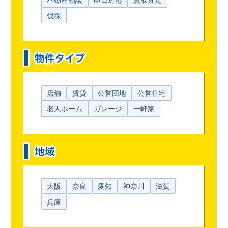
伐採
店舗
賃貸
公営団地
公営住宅
老人ホーム
ガレージ
一軒家
大阪
奈良
愛知
神奈川
滋賀
兵庫