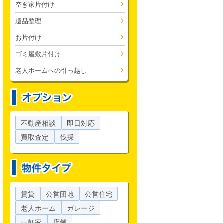
空き家片付け
遺品整理
お片付け
ゴミ屋敷片付け
老人ホームへの引っ越し
不動産相談
即日対応
買取査定
伐採
賃貸
公営団地
公営住宅
老人ホーム
ガレージ
一軒家
店舗