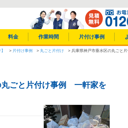
料金
作業時間
片付け事例
け】
>
片付け事例
>
丸ごと片付け
>
兵庫県神戸市垂水区の丸ごと片
の丸ごと片付け事例 一軒家を