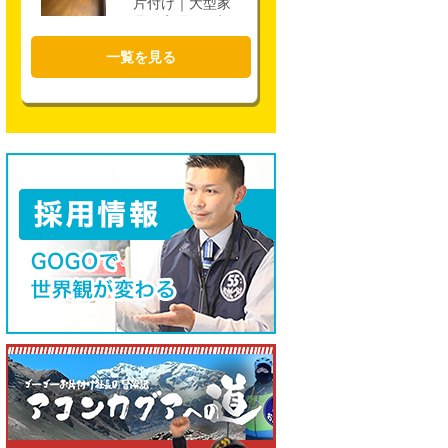
片付け｜大型家
具・家電を4時間
で回収
一覧を見る
2026年07月17日
大阪市城東区の
不用品回収｜一
軒家3階・ロフト
の片付けを1時間
半で対応
2026年07月17日
大阪市住吉区安
孫子の一軒家で
不用品回収｜冷
蔵庫・ベッド・
家具・家電を2時
間で丁寧に搬出
2026年07月14日
奈良県奈良市の
一軒家で大型家
具の不用品回収
｜2階からの搬出