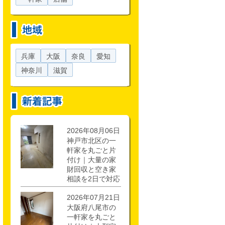
兵庫
大阪
奈良
愛知
神奈川
滋賀
2026年08月06日
神戸市北区の一
軒家を丸ごと片
付け｜大量の家
財回収と空き家
相談を2日で対応
2026年07月21日
大阪府八尾市の
一軒家を丸ごと