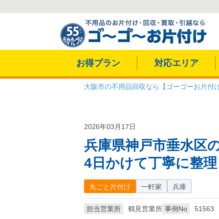
お得プラン
対応エリア
大阪市の不用品回収なら【ゴーゴーお片付
2026年03月17日
兵庫県神戸市垂水区
4日かけて丁寧に整理
丸ごと片付け
一軒家
兵庫
担当営業所
鶴見営業所
事例No
51563