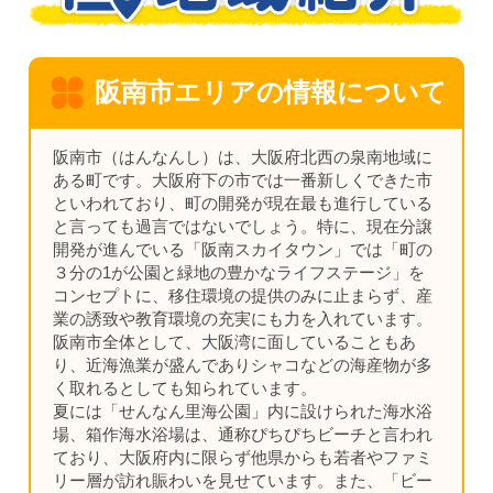
阪南市エリアの情報について
阪南市（はんなんし）は、大阪府北西の泉南地域に
ある町です。大阪府下の市では一番新しくできた市
といわれており、町の開発が現在最も進行している
と言っても過言ではないでしょう。特に、現在分譲
開発が進んでいる「阪南スカイタウン」では「町の
３分の1が公園と緑地の豊かなライフステージ」を
コンセプトに、移住環境の提供のみに止まらず、産
業の誘致や教育環境の充実にも力を入れています。
阪南市全体として、大阪湾に面していることもあ
り、近海漁業が盛んでありシャコなどの海産物が多
く取れるとしても知られています。
夏には「せんなん里海公園」内に設けられた海水浴
場、箱作海水浴場は、通称ぴちぴちビーチと言われ
ており、大阪府内に限らず他県からも若者やファミ
リー層が訪れ賑わいを見せています。また、「ビー