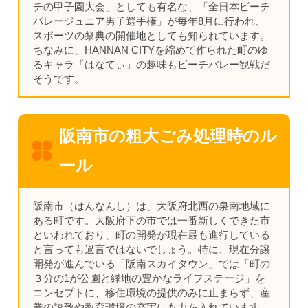
チの甲子園大会」としても有名な、「全日本ビーチ
バレージュニア男子選手権」が毎年8月に行われ、
スポーツの祭典の開催地としても知られています。
ちなみに、HANNAN CITYを縮めて作られた町のゆ
るキャラ「はなてぃ」の趣味もビーチバレー観戦だ
そうです。
阪南市の粗大ごみ処理時のル
ール
阪南市（はんなんし）は、大阪府北西の泉南地域に
ある町です。大阪府下の市では一番新しくできた市
といわれており、町の開発が現在最も進行している
と言っても過言ではないでしょう。特に、現在分譲
開発が進んでいる「阪南スカイタウン」では「町の
３分の1が公園と緑地の豊かなライフステージ」を
コンセプトに、移住環境の提供のみに止まらず、産
業の誘致や教育環境の充実にも力を入れています。