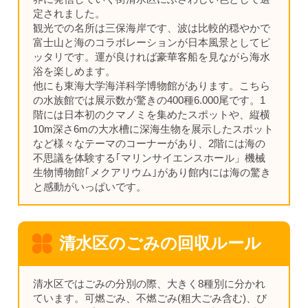
定されました。
観光での名所は三保海岸です、波は比較的穏やかで
富士山と海のコラボレーションが日本風景としてピ
ッタリです。運が良ければ豪華客船を見ながら海水
浴を楽しめます。
他にも東海大学海洋科学博物館があります。こちら
の水族館では展示数が驚きの400種6.000尾です。1
階には日本初のクマノミを集めたスポットや、縦横
10m深さ6mの大水槽に深海生物を展示したスポット
など様々なテーマのコーナーがあり、2階には海の
不思議を体験する｢マリンサイエンスホール」機械
生物博物館｢メクアリウム｣があり館内には海の驚き
と感動がいっぱいです。
清水区のごみの回収ルール
清水区ではごみの分別の際、大きく8種別に分かれ
ています。可燃ごみ、不燃ごみ(粗大ごみ含む)、び