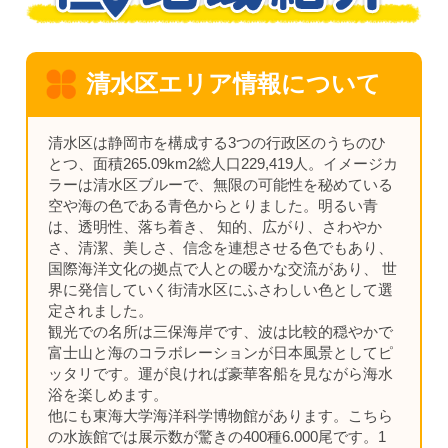
清水区エリア情報について
清水区は静岡市を構成する3つの行政区のうちのひ
とつ、面積265.09km2総人口229,419人。イメージカ
ラーは清水区ブルーで、無限の可能性を秘めている
空や海の色である青色からとりました。明るい青
は、透明性、落ち着き、 知的、広がり、さわやか
さ、清潔、美しさ、信念を連想させる色でもあり、
国際海洋文化の拠点で人との暖かな交流があり、 世
界に発信していく街清水区にふさわしい色として選
定されました。
観光での名所は三保海岸です、波は比較的穏やかで
富士山と海のコラボレーションが日本風景としてピ
ッタリです。運が良ければ豪華客船を見ながら海水
浴を楽しめます。
他にも東海大学海洋科学博物館があります。こちら
の水族館では展示数が驚きの400種6.000尾です。1