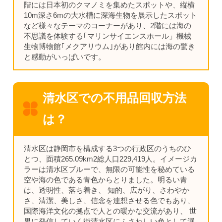
階には日本初のクマノミを集めたスポットや、縦横
10m深さ6mの大水槽に深海生物を展示したスポット
など様々なテーマのコーナーがあり、2階には海の
不思議を体験する｢マリンサイエンスホール」機械
生物博物館｢メクアリウム｣があり館内には海の驚き
と感動がいっぱいです。
清水区での不用品回収方法
は？
清水区は静岡市を構成する3つの行政区のうちのひ
とつ、面積265.09km2総人口229,419人。イメージカ
ラーは清水区ブルーで、無限の可能性を秘めている
空や海の色である青色からとりました。明るい青
は、透明性、落ち着き、 知的、広がり、さわやか
さ、清潔、美しさ、信念を連想させる色でもあり、
国際海洋文化の拠点で人との暖かな交流があり、 世
界に発信していく街清水区にふさわしい色として選