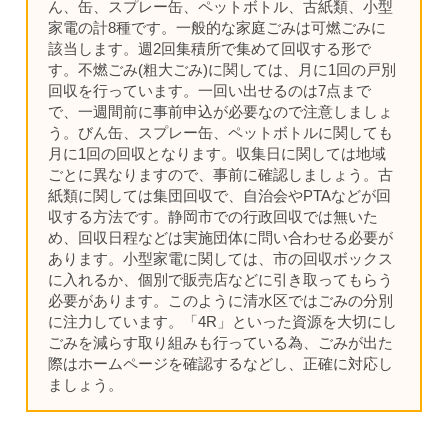
ん、缶、スプレー缶、ペットボトル、古紙類、小型
家電の計8種です。一般的な家庭ごみは可燃ごみに
該当します。週2回集積所で集めて回収する形で
す。不燃ごみ(粗大ごみ)に関しては、月に1回の戸別
回収を行っています。一回い出せるのは7点まで
で、一週間前に事前申込が必要なので注意しましょ
う。びん缶、スプレー缶、ペットボトルに関しても
月に1回の回収となります。収集日に関しては地域
ごとに異なりますので、事前に確認しましょう。古
紙類に関しては集団回収で、自治会やPTAなどが回
収する方法です。静岡市での行政回収では無いた
め、回収日程などは実施団体に問い合わせる必要が
あります。小型家電に関しては、市の回収ボックス
に入れるか、個別で販売店などに引き取ってもらう
必要があります。このように清水区ではごみの分別
に注力しています。「4R」といった資源を大切にし
ごみを減らす取り組みも行っている為、ごみが出た
際はホームページを確認するなどし、正確に対応し
ましょう。