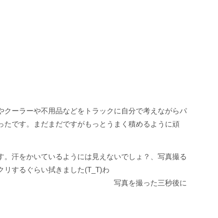
やクーラーや不用品などをトラックに自分で考えながらパ
ったです。まだまだですがもっとうまく積めるように頑
す。汗をかいているようには見えないでしょ？、写真撮る
リするぐらい拭きました(T_T)わ
撮った三秒後に
ラ