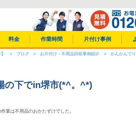
料金
作業時間
片付け事例
け】
>
ブログ
>
お片付け・不用品回収事例紹介
>
かんかんでりの
下でin堺市(*^。^*)
の作業は不用品のおかたずけでした。