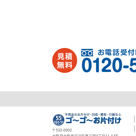
〒532-0002